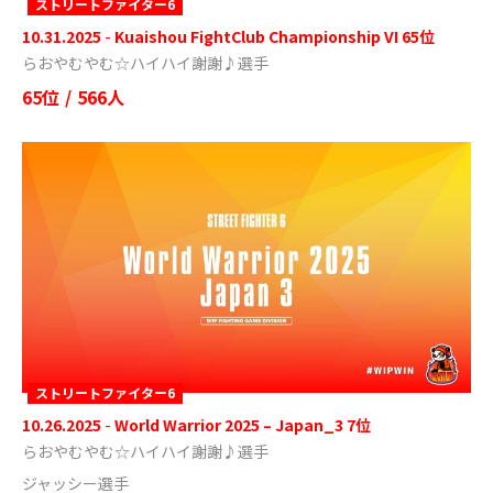
ストリートファイター6
10.31.2025
-
Kuaishou FightClub Championship VI 65位
らおやむやむ☆ハイハイ謝謝♪選手
65位
/
566人
ストリートファイター6
10.26.2025
-
World Warrior 2025 – Japan_3 7位
らおやむやむ☆ハイハイ謝謝♪選手
ジャッシー選手