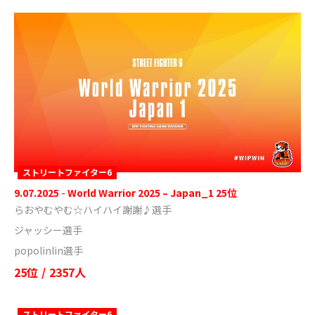
ストリートファイター6
9.07.2025
-
World Warrior 2025 – Japan_1 25位
らおやむやむ☆ハイハイ謝謝♪選手
ジャッシー選手
popolinlin選手
25位
/
2357人
ストリートファイター6