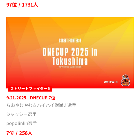
97位
/
1731人
ストリートファイター6
9.21.2025
-
DNECUP 7位
らおやむやむ☆ハイハイ謝謝♪選手
ジャッシー選手
popolinlin選手
7位
/
256人