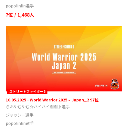
popolinlin選手
7位
/
1,468人
ストリートファイター6
10.05.2025
-
World Warrior 2025 – Japan_2 97位
らおやむやむ☆ハイハイ謝謝♪選手
ジャッシー選手
popolinlin選手