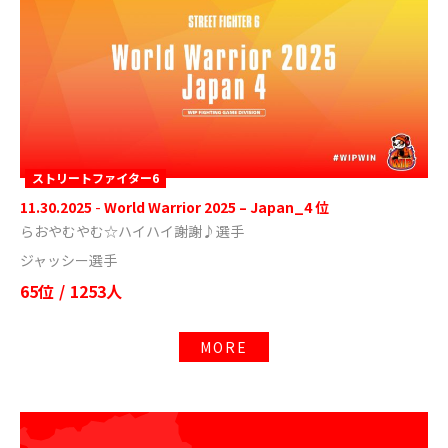
ストリートファイター6
11.30.2025
-
World Warrior 2025 – Japan_4 位
らおやむやむ☆ハイハイ謝謝♪選手
ジャッシー選手
65位
/
1253人
MORE