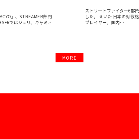
ストリートファイター6部
YO』、STREAMER部門
した。 えいた 日本の対戦
 SF6ではジュリ、キャミィ
プレイヤー。国内…
MORE