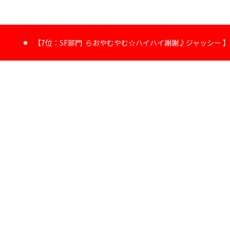
【7位：SF部門 らおやむやむ☆ハイハイ謝謝♪ジャッシー 】
1